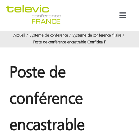
Passer
au
Toggl
contenu
Naviga
Accueil
Système de conférence
Système de conférence filaire
Produits
Poste de conférence encastrable Confidea F
Marques
Poste de
Référenc
conférence
Prestata
À propos
encastrable