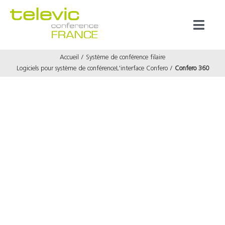
Passer
au
Toggl
contenu
Naviga
Accueil
Système de conférence filaire
Produits
Logiciels pour système de conférence
L'interface Confero
Confero 360
Marques
Référenc
Prestata
À propos