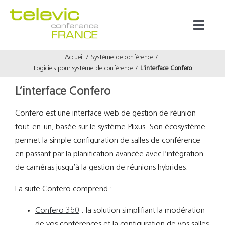
Passer
au
Toggl
contenu
Naviga
Accueil
Système de conférence
Produits
Logiciels pour système de conférence
L'interface Confero
L’interface Confero
Marques
Confero est une interface web de gestion de réunion
tout-en-un, basée sur le système Plixus. Son écosystème
Référenc
permet la simple configuration de salles de conférence
en passant par la planification avancée avec l’intégration
Prestata
de caméras jusqu’à la gestion de réunions hybrides.
La suite Confero comprend :
À propos
Confero 360
: la solution simplifiant la modération
de vos conférences et la configuration de vos salles