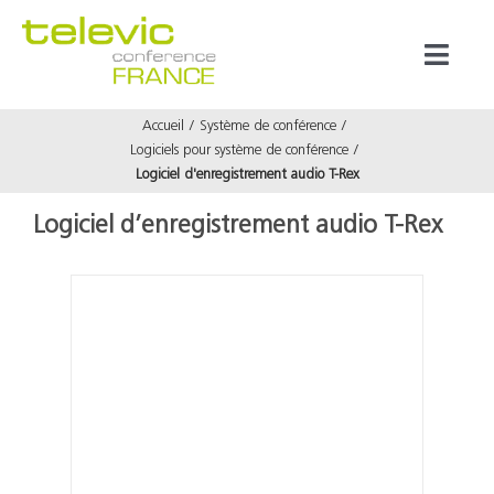
Passer
au
Toggl
contenu
Naviga
Accueil
Système de conférence
Produits
Logiciels pour système de conférence
Logiciel d'enregistrement audio T-Rex
Marques
Logiciel d’enregistrement audio T-Rex
Référenc
Prestata
À propos