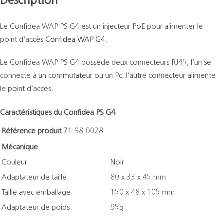
Description
Le Confidea WAP PS G4 est un injecteur PoE pour alimenter le
point d’accès
Confidea WAP G4
.
Le Confidea WAP PS G4 possède deux connecteurs RJ45, l’un se
connecte à un commutateur ou un Pc, l’autre connecteur alimente
le point d’accès.
Caractéristiques du Confidea PS G4
Référence produit
71.98.0028
Mécanique
Couleur
Noir
Adaptateur de taille
80 x 33 x 45 mm
Taille avec emballage
150 x 48 x 105 mm
Adaptateur de poids
95g