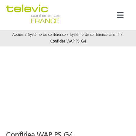
Passer
au
Toggl
contenu
Naviga
Accueil
Système de conférence
Système de conférence sans fil
Produits
Confidea WAP PS G4
Marques
Référenc
Prestata
À propos
Confidea WAP PS G4