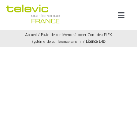
Passer
au
Toggl
contenu
Naviga
Accueil
Poste de conférence à poser Confidea FLEX
Produits
Système de conférence sans fil
Licence L-ID
Marques
Référenc
Prestata
À propos