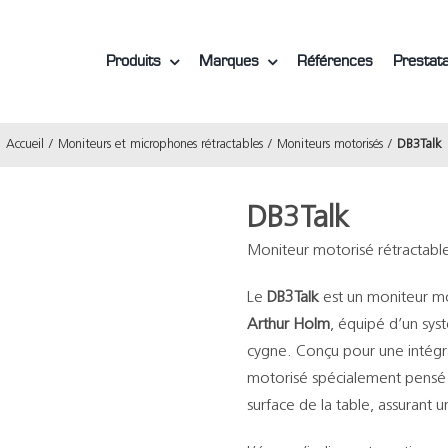
Produits
Marques
Références
Prestata
Accueil
Moniteurs et microphones rétractables
Moniteurs motorisés
DB3Talk
DB3Talk
Moniteur motorisé rétractab
Le
DB3Talk
est un moniteur mo
Arthur Holm
, équipé d’un sy
cygne. Conçu pour une intégrat
motorisé spécialement pensé 
surface de la table, assurant