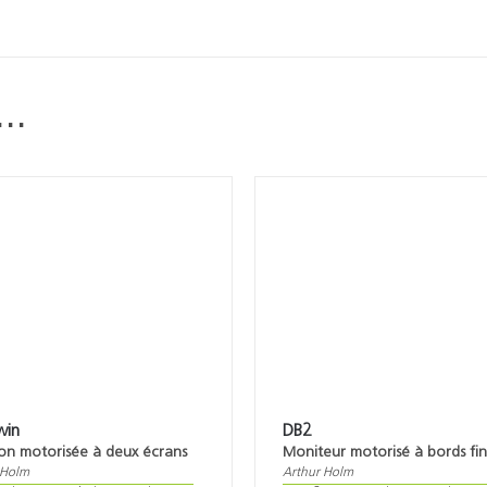
i…
win
DB2
ion motorisée à deux écrans
Moniteur motorisé à bords fin
 Holm
Arthur Holm