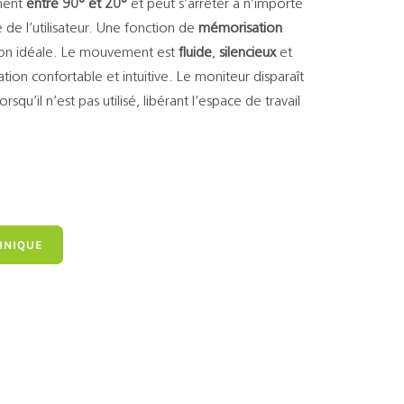
ement
entre 90° et 20°
et peut s’arrêter à n’importe
 de l’utilisateur. Une fonction de
mémorisation
ion idéale. Le mouvement est
fluide
,
silencieux
et
ation confortable et intuitive. Le moniteur disparaît
squ’il n’est pas utilisé, libérant l’espace de travail
HNIQUE