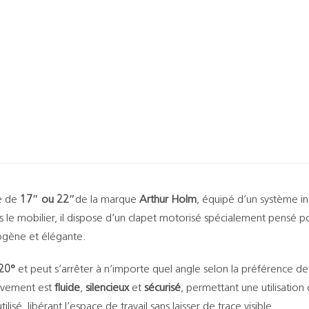
le de
17″ ou 22″
de la marque
Arthur Holm
, équipé d’un système 
s le mobilier, il dispose d’un clapet motorisé spécialement pensé
mogène et élégante.
 20°
et peut s’arrêter à n’importe quel angle selon la préférence de 
ouvement est
fluide
,
silencieux
et
sécurisé
, permettant une utilisation 
lisé, libérant l’espace de travail sans laisser de trace visible.