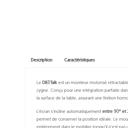
Description
Caractéristiques
Le
DB3Talk
est un moniteur motorisé rétractab
cygne. Conçu pour une intégration parfaite dan
la surface de la table, assurant une finition ho
L’écran s’incline automatiquement
entre 90° et
permet de conserver la position idéale. Le m
entièrement dans le mobilier lorsqu’il n’est pas uti