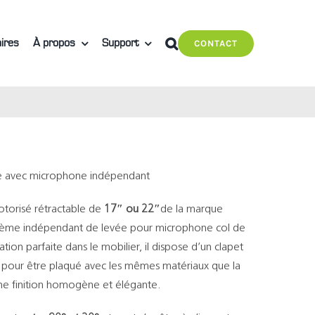
ires
À propos
Support
CONTACT
le avec microphone indépendant
torisé rétractable de
17″ ou 22″
de la marque
stème indépendant de levée pour microphone col de
ion parfaite dans le mobilier, il dispose d’un clapet
pour être plaqué avec les mêmes matériaux que la
 une finition homogène et élégante.