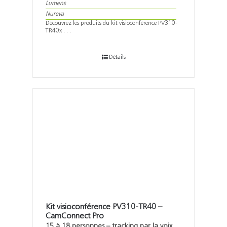
Lumens
Nureva
Découvrez les produits du kit visioconférence PV310-
TR40x . . .
Détails
Kit visioconférence PV310-TR40 –
CamConnect Pro
15 à 18 personnes – tracking par la voix