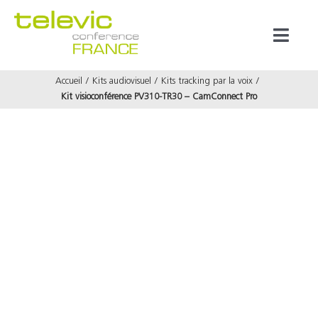
Passer
au
Toggl
contenu
Naviga
Accueil
Kits audiovisuel
Kits tracking par la voix
Produits
Kit visioconférence PV310-TR30 – CamConnect Pro
Marques
Référenc
Prestata
À propos