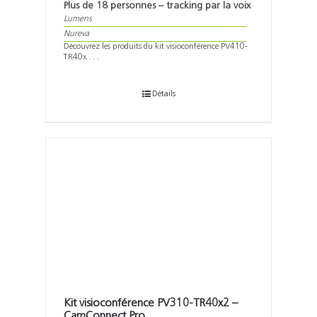
Plus de 18 personnes – tracking par la voix
Lumens
Nureva
Découvrez les produits du kit visioconférence PV410-
TR40x . . .
Détails
Kit visioconférence PV310-TR40x2 –
CamConnect Pro