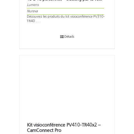
Lumens
Nureva
Découvrez les produits du kit visioconférence PV310-
TR40 . . .
Détails
Kit visioconférence PV410-TR40x2 –
CamConnect Pro