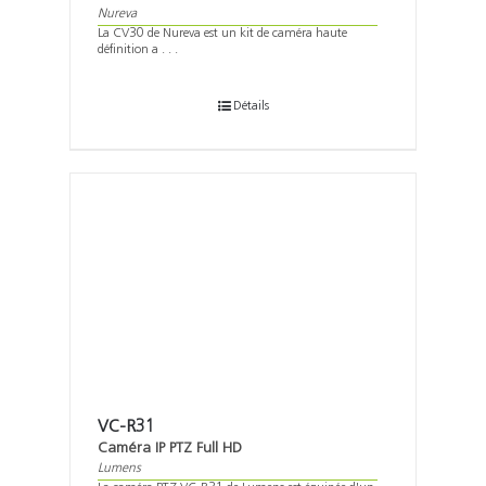
Nureva
La CV30 de Nureva est un kit de caméra haute
définition a . . .
Détails
VC-R31
Caméra IP PTZ Full HD
Lumens