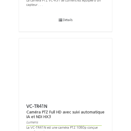
La caméra PTZ VC-R31 de Lumens est équipée d'un
capteur . . .
Détails
VC-TR41N
Caméra PTZ Full HD avec suivi automatique
IA et NDI HX3
Lumens
La VC-TR41N est une caméra PTZ 1080p conçue