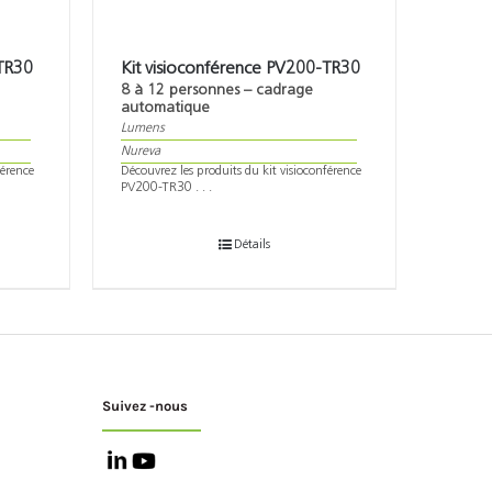
-TR30
Kit visioconférence PV200-TR30
8 à 12 personnes – cadrage
automatique
Lumens
Nureva
férence
Découvrez les produits du kit visioconférence
PV200-TR30 . . .
Détails
Suivez -nous