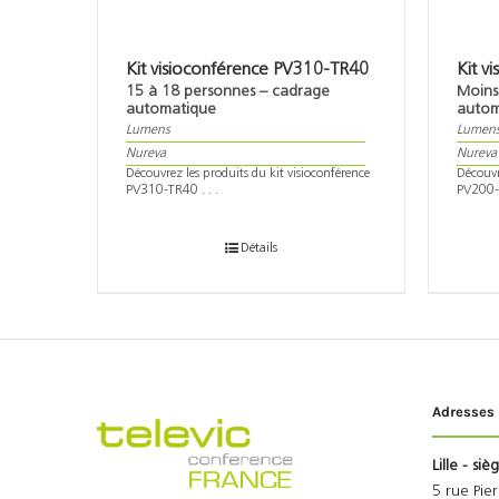
Kit visioconférence PV310-TR40
Kit v
15 à 18 personnes – cadrage
Moins
automatique
autom
Lumens
Lumen
Nureva
Nureva
Découvrez les produits du kit visioconférence
Découvr
PV310-TR40 . . .
PV200-B
Détails
Adresses
Lille - siè
5 rue Pie