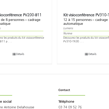
isioconférence PV200-B11
Kit visioconférence PV310
 de 8 personnes – cadrage
12 à 15 personnes – cadrage
atique
automatique
s
Lumens
Nureva
ez les produits du kit visioconférence
Découvrez les produits du kit visiocon
11 p . . .
PV310-TR30 . . .
Détails
Détails
Contact
ge social
Téléphone
rre Antoine Delahousse
03 74 09 52 76