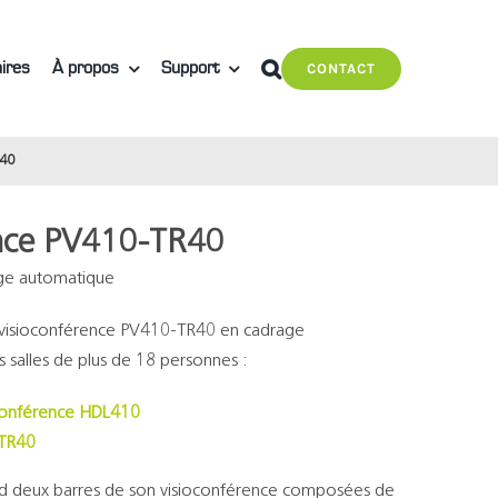
ires
À propos
Support
CONTACT
R40
rence PV410-TR40
age automatique
t visioconférence PV410-TR40 en cadrage
 salles de plus de 18 personnes :
oconférence HDL410
-TR40
 deux barres de son visioconférence composées de