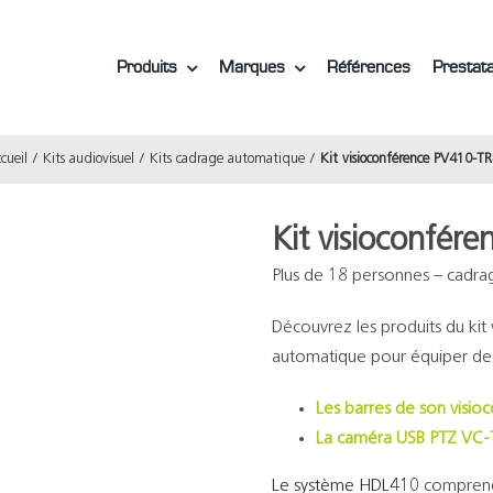
Produits
Marques
Références
Prestata
cueil
Kits audiovisuel
Kits cadrage automatique
Kit visioconférence PV410-T
Kit visioconfé
Plus de 18 personnes – cadr
Découvrez les produits du ki
automatique pour équiper des
Les barres de son visi
La caméra USB PTZ VC
Le système HDL410
comprend