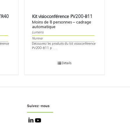
-TR40
Kit visioconférence PV200-B11
Moins de 8 personnes – cadrage
automatique
Lumens
Nureva
férence
Découvrez les produits du kit visioconférence
PV200-B11 p . . .
Détails
Suivez -nous