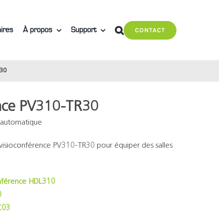
ires
À propos
Support
CONTACT
R30
rence PV310-TR30
 automatique
t visioconférence PV310-TR30 pour équiper des salles
onférence HDL310
0
C03