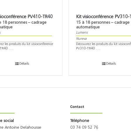
isioconférence PV410-TR40
Kit visioconférence PV310
de 18 personnes – cadrage
15 à 18 personnes – cadrage
atique
automatique
s
Lumens
Nureva
ez les produits du kit visioconférence
Découvrez les produits du kit visiocon
R40 . . .
PV310-TR40 . . .
Détails
Détails
Contact
ge social
Téléphone
rre Antoine Delahousse
03 74 09 52 76