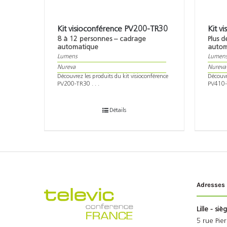
Kit visioconférence PV200-TR30
Kit v
8 à 12 personnes – cadrage
Plus 
automatique
autom
Lumens
Lumen
Nureva
Nureva
Découvrez les produits du kit visioconférence
Découvr
PV200-TR30 . . .
PV410-T
Détails
Adresses
Lille - siè
5 rue Pie