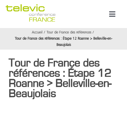
Passer
au
Toggl
contenu
Naviga
Accueil
Tour de France des références
Produits
Tour de France des références : Étape 12 Roanne > Belleville-en-
Beaujolais
Marques
Tour de France des
références : Étape 12
Référenc
Roanne > Belleville-en-
Beaujolais
Prestata
À propos
Voir
l'image
agrandie