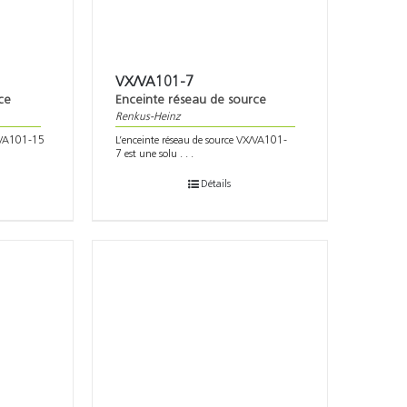
VX/VA101-7
ce
Enceinte réseau de source
Renkus-Heinz
X/VA101-15
L’enceinte réseau de source VX/VA101-
7 est une solu . . .
Détails