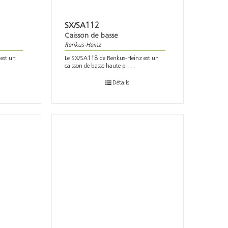
SX/SA112
Caisson de basse
Renkus-Heinz
est un
Le SX/SA118 de Renkus-Heinz est un
caisson de basse haute p . . .
Détails