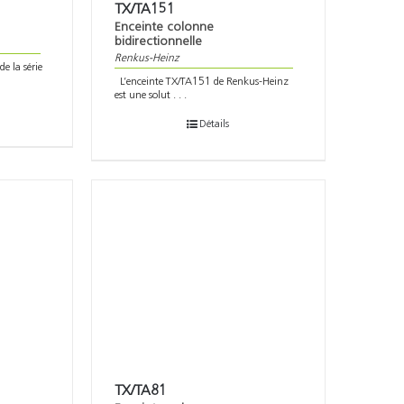
TX/TA151
Enceinte colonne
bidirectionnelle
Renkus-Heinz
e la série
L’enceinte TX/TA151 de Renkus-Heinz
est une solut . . .
Détails
TX/TA81