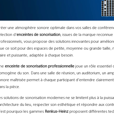
réer une atmosphère sonore optimale dans vos salles de conférenc
élection d’
enceintes de sonorisation
, issues de la marque reconnu
rofessionnels, vous propose des solutions innovantes pour amélior
ue ce soit pour des espaces de petite, moyenne ou grande taille, n
laire et puissante, adaptée à chaque besoin.
ne
enceinte de sonorisation professionnelle
joue un rôle essentiel da
omogène du son. Dans une salle de réunion, un auditorium, un amph
onore maîtrisée permet à chaque participant d’entendre clairement
ans la pièce.
es solutions de sonorisation modernes ne se limitent plus à la puiss
’architecture du lieu, respecter son esthétique et répondre aux co
’est pourquoi les gammes
Renkus-Heinz
proposent différentes tec