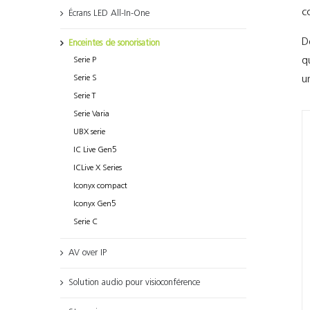
c
Écrans LED All-In-One
D
Enceintes de sonorisation
q
Serie P
u
Serie S
Serie T
Serie Varia
UBX serie
IC Live Gen5
ICLive X Series
Iconyx compact
Iconyx Gen5
Serie C
AV over IP
Solution audio pour visioconférence