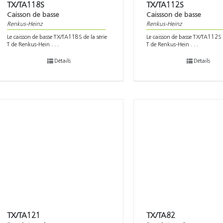
TX/TA118S
TX/TA112S
Caisson de basse
Caissson de basse
Renkus-Heinz
Renkus-Heinz
Le caisson de basse TX/TA118S de la série
Le caisson de basse TX/TA112S d
T de Renkus-Hein . . .
T de Renkus-Hein . . .
Détails
Détails
TX/TA121
TX/TA82