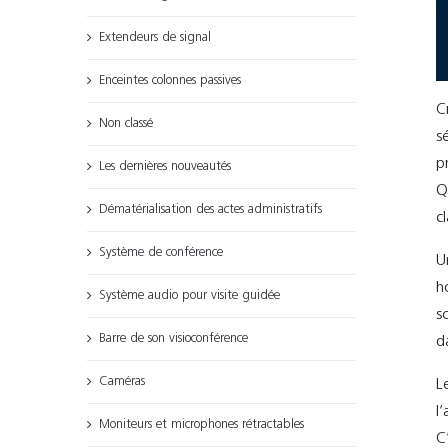
Extendeurs de signal
Enceintes colonnes passives
C
Non classé
s
p
Les dernières nouveautés
Q
Dématérialisation des actes administratifs
c
Système de conférence
U
h
Système audio pour visite guidée
s
Barre de son visioconférence
d
Caméras
L
l
Moniteurs et microphones rétractables
C