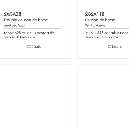
SX/SA28
SX/SA118
Double caisson de basse
Caisson de basse
Renkus-Heinz
Renkus-Heinz
Le SX/SA28 est le plus compact des
Le SX/SA118 de Renkus-Heinz 
caissons de basse de la . . .
caisson de basse compact . . .
Détails
Détails