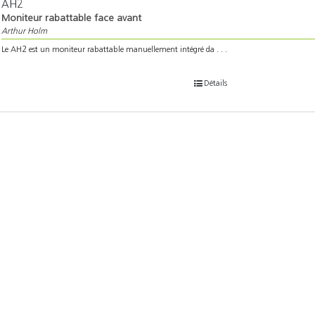
AH2
Moniteur rabattable face avant
Arthur Holm
Le AH2 est un moniteur rabattable manuellement intégré da . . .
Détails