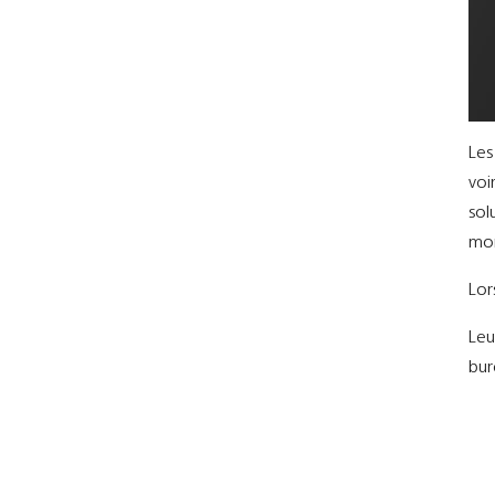
Les
voi
sol
mon
Lor
Leu
bur