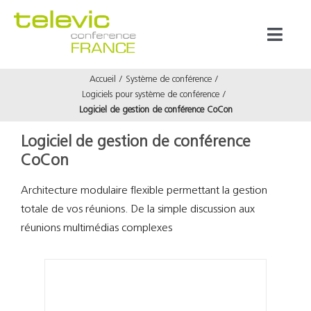
Passer
au
Toggl
contenu
Naviga
Accueil
Système de conférence
Produits
Logiciels pour système de conférence
Logiciel de gestion de conférence CoCon
Marques
Logiciel de gestion de conférence
CoCon
Référenc
Architecture modulaire flexible permettant la gestion
totale de vos réunions. De la simple discussion aux
Prestata
réunions multimédias complexes
À propos