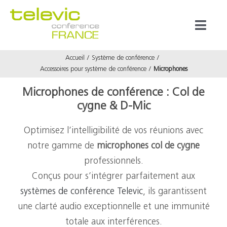
Passer
au
Toggl
contenu
Naviga
Accueil
Système de conférence
Produits
Accessoires pour système de conférence
Microphones
Microphones de conférence : Col de
Marques
cygne & D-Mic
Optimisez l’intelligibilité de vos réunions avec
Référenc
notre gamme de
microphones col de cygne
professionnels.
Prestata
Conçus pour s’intégrer parfaitement aux
systèmes de conférence
Televic
, ils garantissent
À propos
une clarté audio exceptionnelle et une immunité
totale aux interférences.