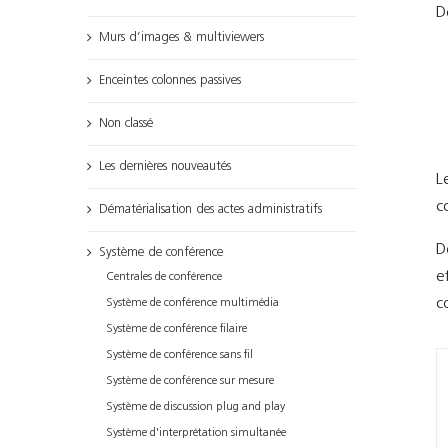
D
Murs d’images & multiviewers
Enceintes colonnes passives
Non classé
Les dernières nouveautés
L
c
Dématérialisation des actes administratifs
D
Système de conférence
e
Centrales de conférence
c
Système de conférence multimédia
Système de conférence filaire
Système de conférence sans fil
Système de conférence sur mesure
Système de discussion plug and play
Système d'interprétation simultanée