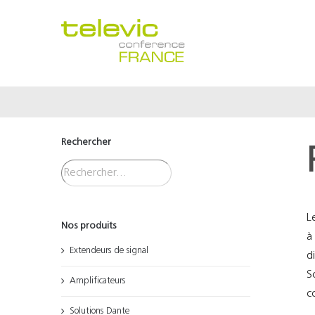
Passer
au
contenu
Rechercher
L
Nos produits
à
Extendeurs de signal
d
S
Amplificateurs
c
Solutions Dante