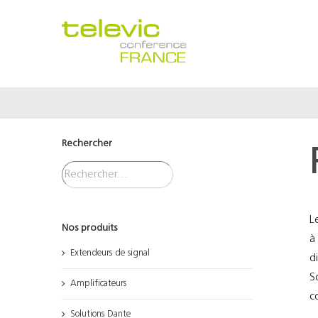
Passer
au
contenu
Rechercher
L
Nos produits
à
Extendeurs de signal
d
S
Amplificateurs
c
Solutions Dante