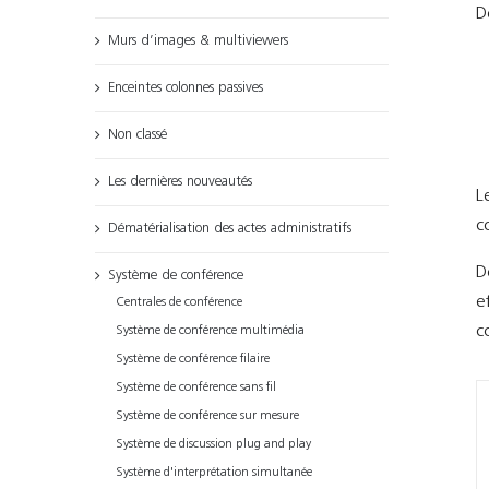
D
Murs d’images & multiviewers
Enceintes colonnes passives
Non classé
Les dernières nouveautés
L
c
Dématérialisation des actes administratifs
D
Système de conférence
e
Centrales de conférence
c
Système de conférence multimédia
Système de conférence filaire
Système de conférence sans fil
Système de conférence sur mesure
Système de discussion plug and play
Système d'interprétation simultanée