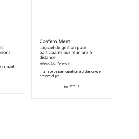
Confero Meet
et
Logiciel de gestion pour
nions
participants aux réunions à
distance
Televic Conference
s en amont
Interface de participation à distance et en
présentiel po . . .
Détails