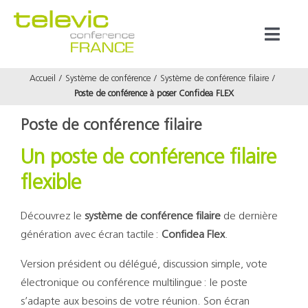
Passer
au
Toggl
contenu
Naviga
Accueil
Système de conférence
Système de conférence filaire
Produits
Poste de conférence à poser Confidea FLEX
Poste de conférence filaire
Marques
Un poste de conférence filaire
Référenc
flexible
Découvrez le
système de conférence filaire
de dernière
Prestata
génération avec écran tactile :
Confidea Flex
.
Version président ou délégué, discussion simple, vote
À propos
électronique ou conférence multilingue : le poste
s’adapte aux besoins de votre réunion. Son écran