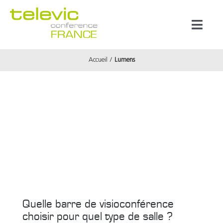
Passer
au
Toggl
contenu
Naviga
Accueil
Lumens
Produits
Marques
Référenc
Prestata
À propos
Quelle barre de visioconférence
choisir pour quel type de salle ?