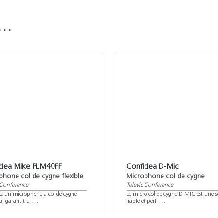
i…
idea Mike PLM40FF
Confidea D-Mic
phone col de cygne flexible
Microphone col de cygne
 Conference
Televic Conference
z un microphone à col de cygne
Le micro col de cygne D-MIC est une s
ui garantit u . . .
fiable et perf . . .