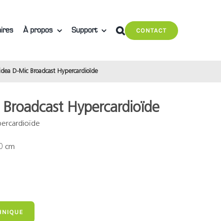
ires
À propos
Support
CONTACT
idea D-Mic Broadcast Hypercardioïde
 Broadcast Hypercardioïde
ercardioïde
40 cm
HNIQUE