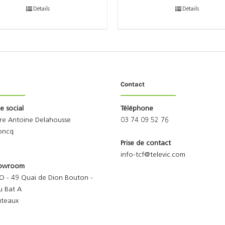
Détails
Détails
Contact
ge social
Téléphone
rre Antoine Delahousse
03 74 09 52 76
oncq
Prise de contact
info-tcf@televic.com
Showroom
O - 49 Quai de Dion Bouton -
u Bat A
uteaux