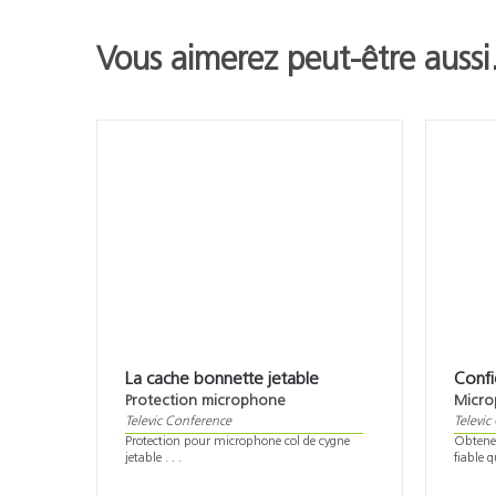
Vous aimerez peut-être auss
La cache bonnette jetable
Conf
Protection microphone
Micro
Televic Conference
Televic
Protection pour microphone col de cygne
Obtene
jetable . . .
fiable q