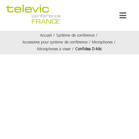
Passer
au
Toggl
contenu
Naviga
Accueil
Système de conférence
Produits
Accessoires pour système de conférence
Microphones
Microphones à visser
Confidea D-Mic
Marques
Référenc
Prestata
À propos