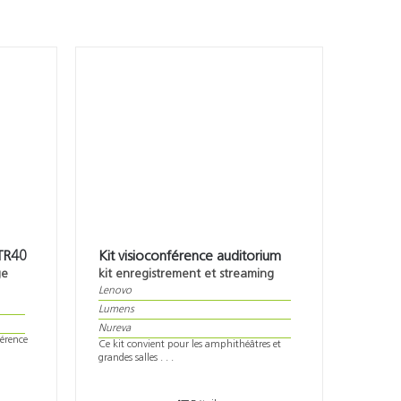
-TR40
Kit visioconférence auditorium
ge
kit enregistrement et streaming
Lenovo
Lumens
Nureva
férence
Ce kit convient pour les amphithéâtres et
grandes salles . . .