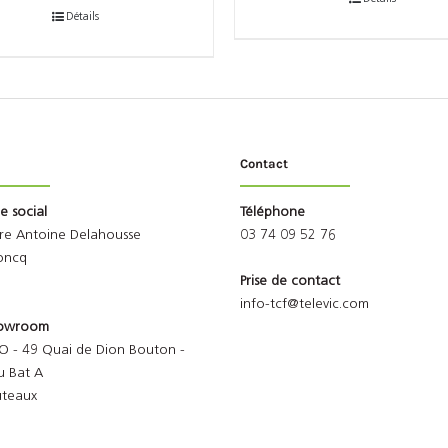
Détails
Contact
ge social
Téléphone
rre Antoine Delahousse
03 74 09 52 76
oncq
Prise de contact
info-tcf@televic.com
Showroom
O - 49 Quai de Dion Bouton -
u Bat A
uteaux