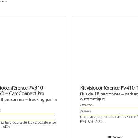
i…
isioconférence PV310-
Kit visioconférence PV410
x3 – CamConnect Pro
Plus de 18 personnes – cadra
automatique
18 personnes – tracking par la
Lumens
s
Nureva
Découvrez les produits du kit visiocon
PV410-TR40 . . .
ez les produits du kit visioconférence
R40x . . .
Détails