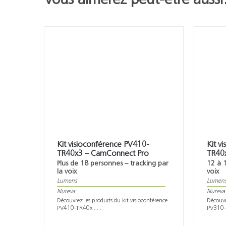
Vous aimerez peut-être auss
Kit visioconférence PV410-
Kit v
TR40x3 – CamConnect Pro
TR40
Plus de 18 personnes – tracking par
12 à 
la voix
voix
Lumens
Lumen
Nureva
Nureva
Découvrez les produits du kit visioconférence
Découvr
PV410-TR40x . . .
PV310-T