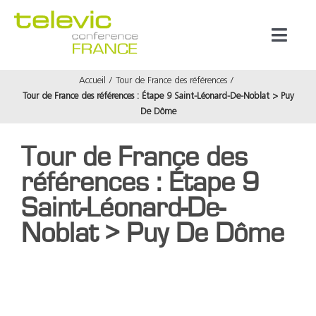
Passer
au
Toggl
contenu
Naviga
Accueil
Tour de France des références
Produits
Tour de France des références : Étape 9 Saint-Léonard-De-Noblat > Puy
De Dôme
Marques
Tour de France des
références : Étape 9
Référenc
Saint-Léonard-De-
Noblat > Puy De Dôme
Prestata
À propos
Voir
l'image
agrandie