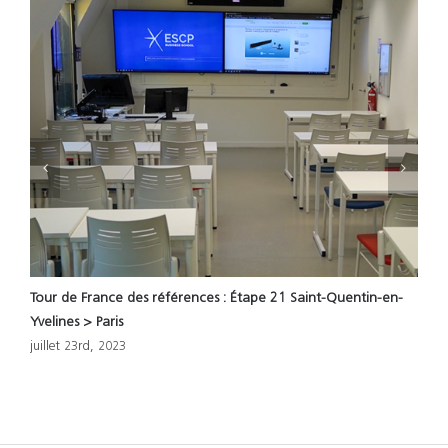
Tour de France des références : Étape 21 Saint-Quentin-en-
T
Yvelines > Paris
M
juillet 23rd, 2023
j