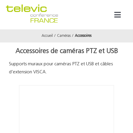
Passer
au
Toggl
contenu
Naviga
Accueil
Caméras
Accessoires
Produits
Accessoires de caméras PTZ et USB
Marques
Supports muraux pour caméras PTZ et USB et câbles
d’extension VISCA.
Référenc
Prestata
À propos