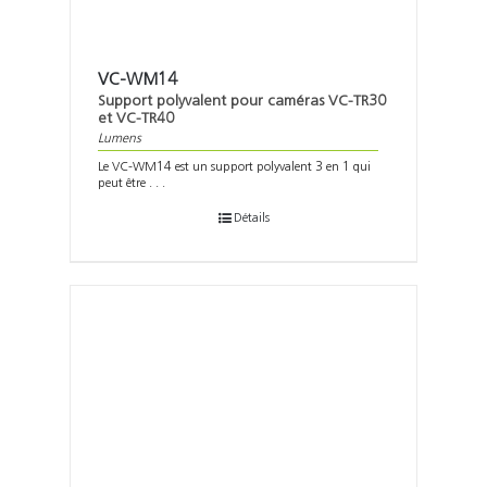
Support
Recherch
VC-WM14
Support polyvalent pour caméras VC-TR30
et VC-TR40
Lumens
Le VC-WM14 est un support polyvalent 3 en 1 qui
peut être . . .
Détails