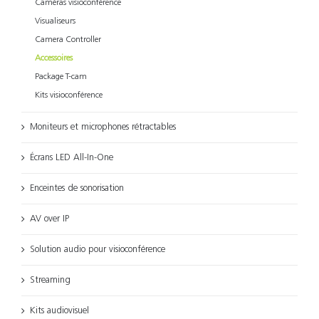
Caméras visioconférence
Visualiseurs
Camera Controller
Accessoires
Package T-cam
Kits visioconférence
Moniteurs et microphones rétractables
Écrans LED All-In-One
Enceintes de sonorisation
AV over IP
Solution audio pour visioconférence
Streaming
Kits audiovisuel