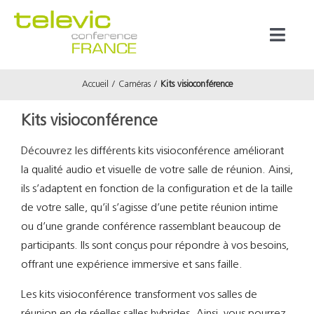
Passer
au
Toggl
contenu
Naviga
Accueil
Caméras
Kits visioconférence
Produits
Kits visioconférence
Marques
Découvrez les différents kits visioconférence améliorant
la qualité audio et visuelle de votre salle de réunion. Ainsi,
Référenc
ils s’adaptent en fonction de la configuration et de la taille
de votre salle, qu’il s’agisse d’une petite réunion intime
Prestata
ou d’une grande conférence rassemblant beaucoup de
participants. Ils sont conçus pour répondre à vos besoins,
offrant une expérience immersive et sans faille.
À propos
Les kits visioconférence transforment vos salles de
réunion en de réelles salles hybrides. Ainsi, vous pourrez