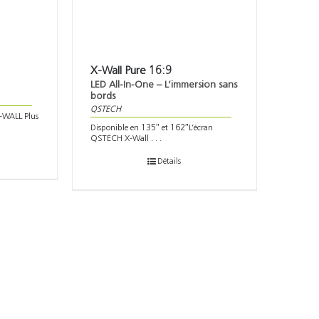
X-Wall Pure 16:9
LED All-In-One – L’immersion sans
bords
QSTECH
-WALL Plus
Disponible en 135″ et 162″L’écran
QSTECH X-Wall . . .
Détails