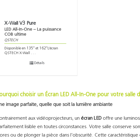
X-Wall V3 Pure
LED All-In-One – La puissance
COB ultime
QSTECH
Disponible en 135″ et 162″L’écran
QSTECH X-Wall . . .
Détails
ourquoi choisir un Écran LED All-In-One pour votre salle 
ne image parfaite, quelle que soit la lumière ambiante
ontrairement aux vidéoprojecteurs, un
écran LED
offre une luminosi
arfaitement lisible en toutes circonstances. Votre salle conserve son
tores ou de plonger la pièce dans l’obscurité. Cette caractéristique 