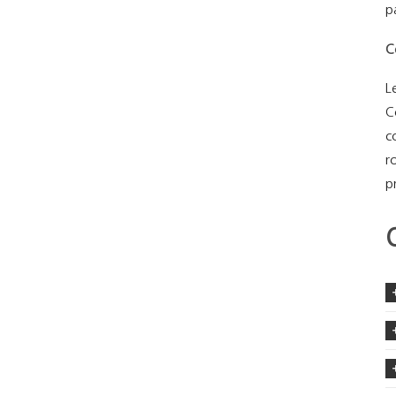
p
C
L
C
c
r
p