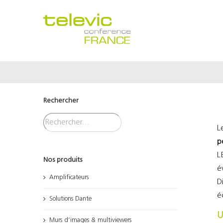
Passer
au
contenu
Rechercher
L
p
L
Nos produits
é
Amplificateurs
D
é
Solutions Dante
U
Murs d’images & multiviewers