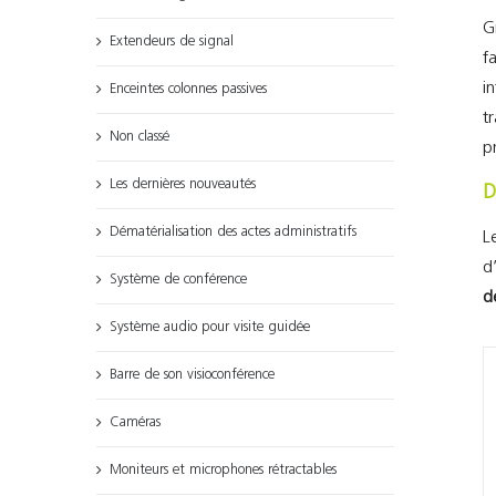
G
Extendeurs de signal
f
i
Enceintes colonnes passives
t
Non classé
p
Les dernières nouveautés
D
Dématérialisation des actes administratifs
L
d
Système de conférence
d
Système audio pour visite guidée
Barre de son visioconférence
Caméras
Moniteurs et microphones rétractables