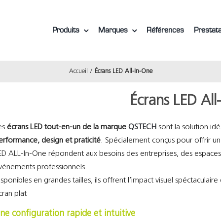
Produits
Marques
Références
Prestata
Accueil
Écrans LED All-In-One
Écrans LED All
es
écrans LED tout-en-un de la marque
QSTECH
sont la solution idé
erformance, design et praticité
. Spécialement conçus pour offrir u
ED ALL-In-One répondent aux besoins des entreprises, des espaces 
vénements professionnels.
isponibles en grandes tailles, ils offrent l’impact visuel spéctaculaire
cran plat
ne configuration rapide et intuitive