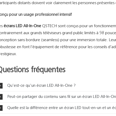
articipants distants doivent voir clairement les personnes présentes d
onçu pour un usage professionnel intensif
es
écrans LED All-In-One
QSTECH sont conçus pour un fonctionneme
ontrairement aux grands téléviseurs grand public limités à 98 pouc
onception sans bordure (seamless) pour une immersion totale. Leur 
obustesse en font l’équipement de référence pour les conseils d’adm
restigieux.
Questions fréquentes
Qu'est-ce qu'un écran LED All-In-One ?
Peut-on partager du contenu sans fil sur un écran LED All-In-O
Quelle est la différence entre un écran LED tout-en-un et un éc