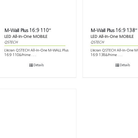
M-Wall Plus 16:9 110″
M-Wall Plus 16:9 138″
LED All-In-One MOBILE
LED All-In-One MOBILE
QSTECH
QSTECH
L’écran QSTECH All-In-One M-WALL Plus
L’écran QSTECH All-In-One M
16:9 110&Prime . . .
16:9 138&Prime . . .
Détails
Détails