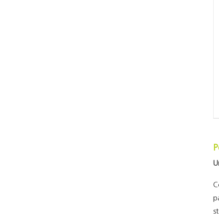
P
U
C
p
s