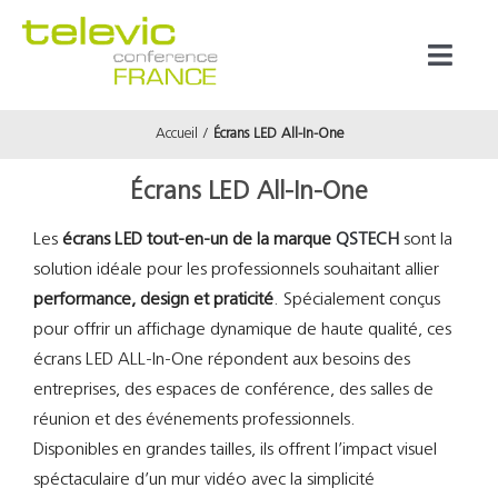
Passer
au
Toggl
contenu
Naviga
Accueil
Écrans LED All-In-One
Produits
Écrans LED All-In-One
Marques
Les
écrans LED tout-en-un de la marque
QSTECH
sont la
solution idéale pour les professionnels souhaitant allier
Référenc
performance, design et praticité
. Spécialement conçus
pour offrir un affichage dynamique de haute qualité, ces
Prestata
écrans LED ALL-In-One répondent aux besoins des
entreprises, des espaces de conférence, des salles de
réunion et des événements professionnels.
À propos
Disponibles en grandes tailles, ils offrent l’impact visuel
spéctaculaire d’un mur vidéo avec la simplicité