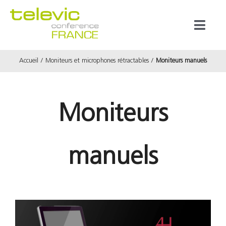
Passer
au
Toggl
contenu
Naviga
Accueil
Moniteurs et microphones rétractables
Moniteurs manuels
Produits
Marques
Moniteurs
Référenc
manuels
Prestata
À propos