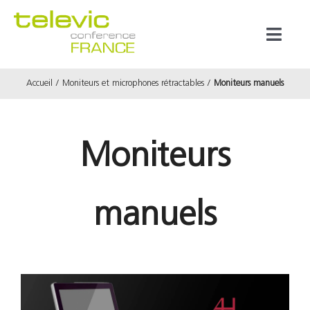
Passer
au
Toggl
contenu
Naviga
Accueil
Moniteurs et microphones rétractables
Moniteurs manuels
Produits
Marques
Moniteurs
Référenc
manuels
Prestata
À propos