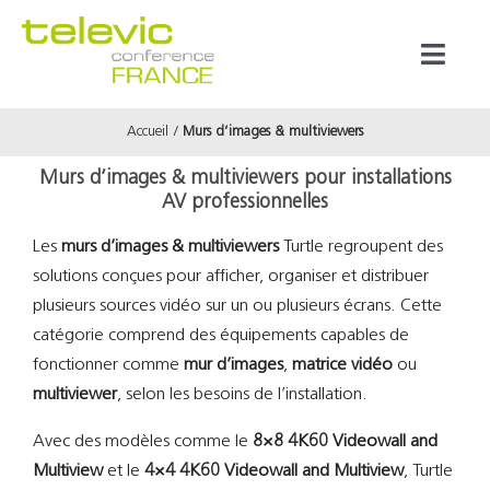
Passer
au
Toggl
contenu
Naviga
Accueil
Murs d’images & multiviewers
Produits
Murs d’images & multiviewers pour installations
AV professionnelles
Marques
Les
murs d’images & multiviewers
Turtle regroupent des
solutions conçues pour afficher, organiser et distribuer
Référenc
plusieurs sources vidéo sur un ou plusieurs écrans. Cette
catégorie comprend des équipements capables de
Prestata
fonctionner comme
mur d’images
,
matrice vidéo
ou
multiviewer
, selon les besoins de l’installation.
À propos
Avec des modèles comme le
8×8 4K60 Videowall and
Multiview
et le
4×4 4K60 Videowall and Multiview
, Turtle