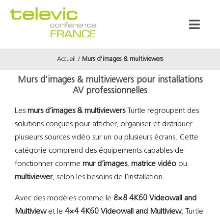
Passer
au
Toggl
contenu
Naviga
Accueil
Murs d’images & multiviewers
Produits
Murs d’images & multiviewers pour installations
AV professionnelles
Marques
Les
murs d’images & multiviewers
Turtle regroupent des
solutions conçues pour afficher, organiser et distribuer
Référenc
plusieurs sources vidéo sur un ou plusieurs écrans. Cette
catégorie comprend des équipements capables de
Prestata
fonctionner comme
mur d’images
,
matrice vidéo
ou
multiviewer
, selon les besoins de l’installation.
À propos
Avec des modèles comme le
8×8 4K60 Videowall and
Multiview
et le
4×4 4K60 Videowall and Multiview
, Turtle