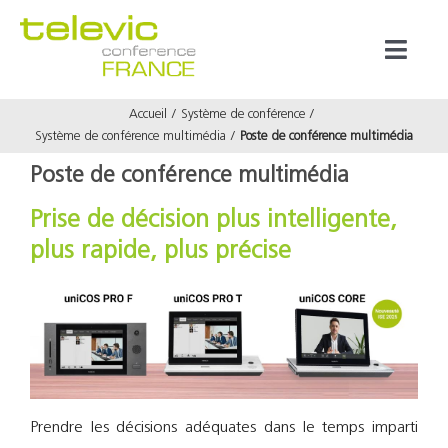
Passer
au
Toggl
contenu
Naviga
Accueil
Système de conférence
Produits
Système de conférence multimédia
Poste de conférence multimédia
Poste de conférence multimédia
Marques
Prise de décision plus intelligente,
plus rapide, plus précise
Référenc
Prestata
À propos
Prendre les décisions adéquates dans le temps imparti