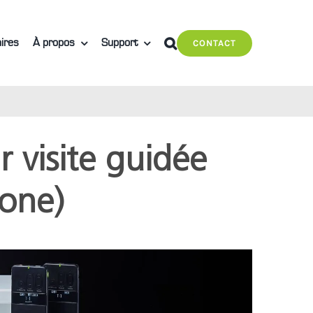
ires
À propos
Support
CONTACT
 visite guidée
one)