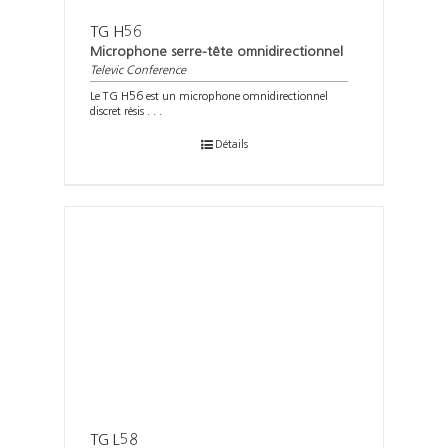
TG H56
Microphone serre-tête omnidirectionnel
Televic Conference
Le TG H56 est un microphone omnidirectionnel
discret résis . . .
Détails
TG L58