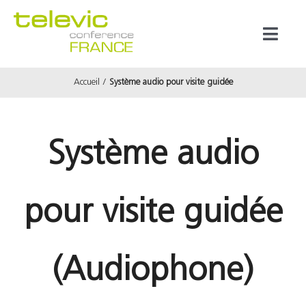
Passer
au
Toggl
contenu
Naviga
Accueil
Système audio pour visite guidée
Produits
Marques
Système audio
Référenc
pour visite guidée
Prestata
(Audiophone)
À propos