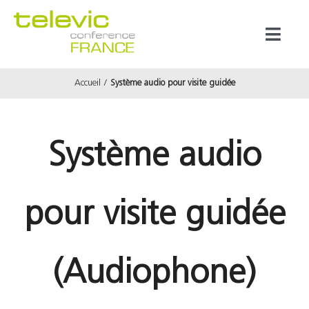
Passer
au
Toggl
contenu
Naviga
Accueil
Système audio pour visite guidée
Produits
Marques
Système audio
Référenc
pour visite guidée
Prestata
(Audiophone)
À propos