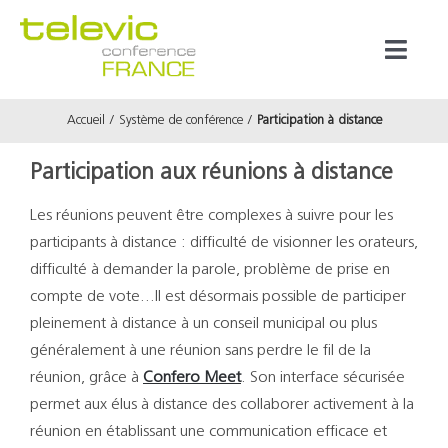
Passer
au
Toggl
contenu
Naviga
Accueil
Système de conférence
Participation à distance
Produits
Participation aux réunions à distance
Marques
Les réunions peuvent être complexes à suivre pour les
participants à distance : difficulté de visionner les orateurs,
Référenc
difficulté à demander la parole, problème de prise en
compte de vote…Il est désormais possible de participer
Prestata
pleinement à distance à un conseil municipal ou plus
généralement à une réunion sans perdre le fil de la
réunion, grâce à
Confero Meet
. Son interface sécurisée
À propos
permet aux élus à distance des collaborer activement à la
réunion en établissant une communication efficace et