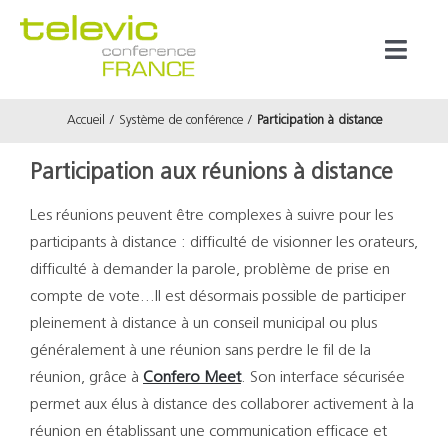
Passer
au
Toggl
contenu
Naviga
Accueil
Système de conférence
Participation à distance
Produits
Participation aux réunions à distance
Marques
Les réunions peuvent être complexes à suivre pour les
participants à distance : difficulté de visionner les orateurs,
Référenc
difficulté à demander la parole, problème de prise en
compte de vote…Il est désormais possible de participer
Prestata
pleinement à distance à un conseil municipal ou plus
généralement à une réunion sans perdre le fil de la
réunion, grâce à
Confero Meet
. Son interface sécurisée
À propos
permet aux élus à distance des collaborer activement à la
réunion en établissant une communication efficace et