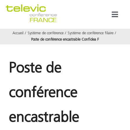
Passer
au
Toggl
contenu
Naviga
Accueil
Système de conférence
Système de conférence filaire
Produits
Poste de conférence encastrable Confidea F
Marques
Poste de
Référenc
conférence
Prestata
À propos
encastrable