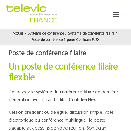
Passer
au
Toggl
contenu
Naviga
Accueil
Système de conférence
Système de conférence filaire
Produits
Poste de conférence à poser Confidea FLEX
Poste de conférence filaire
Marques
Un poste de conférence filaire
Référenc
flexible
Découvrez le
système de conférence filaire
de dernière
Prestata
génération avec écran tactile :
Confidea Flex
.
Version président ou délégué, discussion simple, vote
À propos
électronique ou conférence multilingue : le poste
s’adapte aux besoins de votre réunion. Son écran