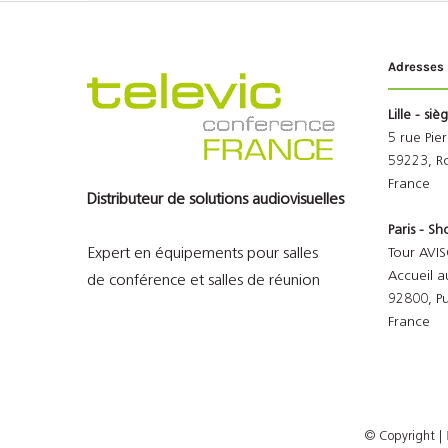
Adresses
Lille - siè
5 rue Pie
59223, R
France
Distributeur de solutions audiovisuelles
Paris - 
Expert en équipements pour salles
Tour AVIS
Accueil a
de conférence et salles de réunion
92800, P
France
© Copyright
|