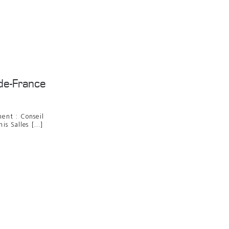
-de-France
ment : Conseil
s Salles [...]