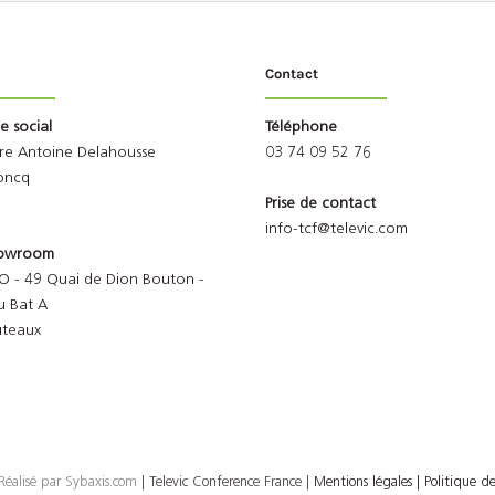
Contact
ge social
Téléphone
rre Antoine Delahousse
03 74 09 52 76
oncq
Prise de contact
info-tcf@televic.com
Showroom
O - 49 Quai de Dion Bouton -
u Bat A
uteaux
Réalisé par
Sybaxis.com
| Televic Conference France |
Mentions légales |
Politique de