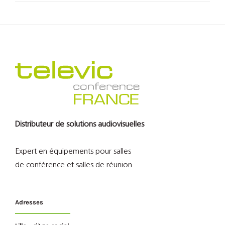
Distributeur de solutions audiovisuelles
Expert en équipements pour salles
de conférence et salles de réunion
Adresses