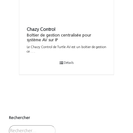
Chazy Control
Boîtier de gestion centralisée pour
système AV sur IP
Le Chazy Control de Turtle AV est un boîtier de gestion
ce . . .
Détails
Rechercher