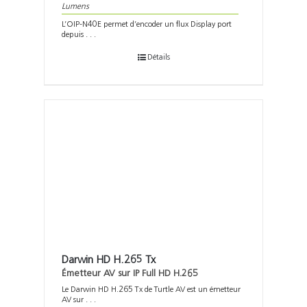
Lumens
L’OIP-N40E permet d’encoder un flux Display port
depuis . . .
Détails
Darwin HD H.265 Tx
Émetteur AV sur IP Full HD H.265
Le Darwin HD H.265 Tx de Turtle AV est un émetteur
AV sur . . .