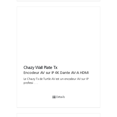
Chazy Wall Plate Tx
Encodeur AV sur IP 4K Dante AV-A HDMI
Le Chazy Tx de Turtle AV est un encodeur AV sur IP
professi . . .
Détails