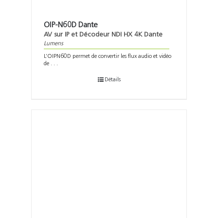
OIP-N60D Dante
AV sur IP et Décodeur NDI HX 4K Dante
Lumens
L’OIPN60D permet de convertir les flux audio et vidéo
de . . .
Détails