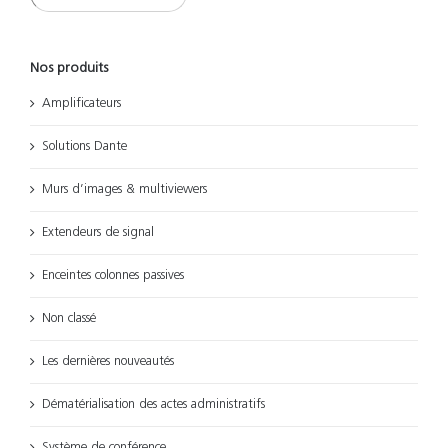
Nos produits
Amplificateurs
Solutions Dante
Murs d’images & multiviewers
Extendeurs de signal
Enceintes colonnes passives
Non classé
Les dernières nouveautés
Dématérialisation des actes administratifs
Système de conférence