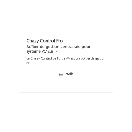
Chazy Control Pro
Boîtier de gestion centralisée pour
système AV sur IP
Le Chazy Control de Turtle AV est un boîtier de gestion
ce . . .
Détails