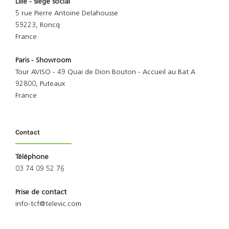
Lille - siège social
5 rue Pierre Antoine Delahousse
59223, Roncq
France
Paris - Showroom
Tour AVISO - 49 Quai de Dion Bouton - Accueil au Bat A
92800, Puteaux
France
Contact
Téléphone
03 74 09 52 76
Prise de contact
info-tcf@televic.com