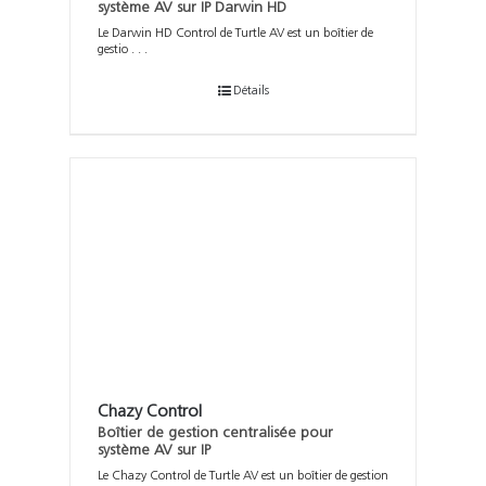
système AV sur IP Darwin HD
Le Darwin HD Control de Turtle AV est un boîtier de
gestio . . .
Détails
Chazy Control
Boîtier de gestion centralisée pour
système AV sur IP
Le Chazy Control de Turtle AV est un boîtier de gestion