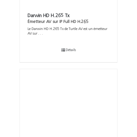
Darwin HD H.265 Tx
Émetteur AV sur IP Full HD H.265
Le Darwin HD H.265 Tx de Turtle AV est un émetteur
AV sur . . .
Détails