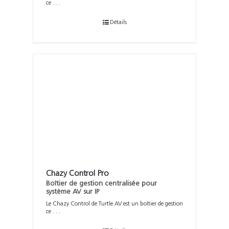
ce . . .
Détails
Chazy Control Pro
Boîtier de gestion centralisée pour
système AV sur IP
Le Chazy Control de Turtle AV est un boîtier de gestion
ce . . .