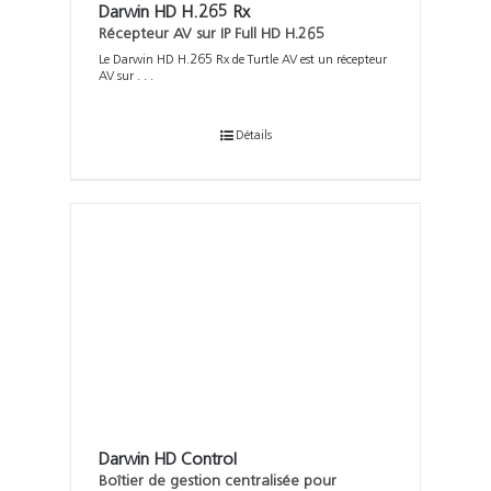
Darwin HD H.265 Rx
Récepteur AV sur IP Full HD H.265
Le Darwin HD H.265 Rx de Turtle AV est un récepteur
AV sur . . .
Détails
Darwin HD Control
Boîtier de gestion centralisée pour