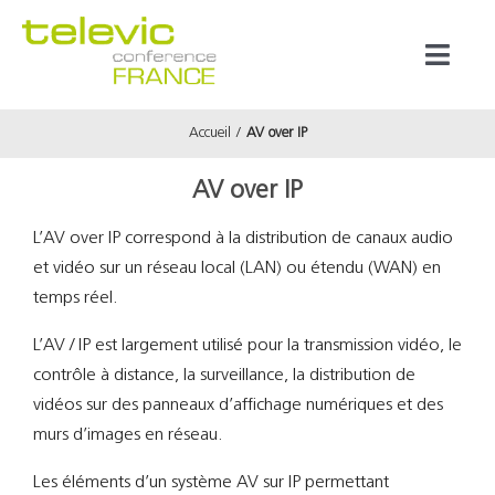
Passer
au
Toggl
contenu
Naviga
Accueil
AV over IP
Produits
AV over IP
Marques
L’AV over IP correspond à la distribution de canaux audio
et vidéo sur un réseau local (LAN) ou étendu (WAN) en
Référenc
temps réel.
L’AV / IP est largement utilisé pour la transmission vidéo, le
Prestata
contrôle à distance, la surveillance, la distribution de
vidéos sur des panneaux d’affichage numériques et des
À propos
murs d’images en réseau.
Les éléments d’un système AV sur IP permettant