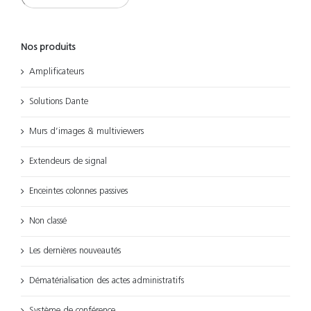
Nos produits
Amplificateurs
Solutions Dante
Murs d’images & multiviewers
Extendeurs de signal
Enceintes colonnes passives
Non classé
Les dernières nouveautés
Dématérialisation des actes administratifs
Système de conférence