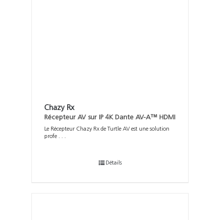
Chazy Rx
Récepteur AV sur IP 4K Dante AV-A™ HDMI
Le Récepteur Chazy Rx de Turtle AV est une solution
profe . . .
Détails