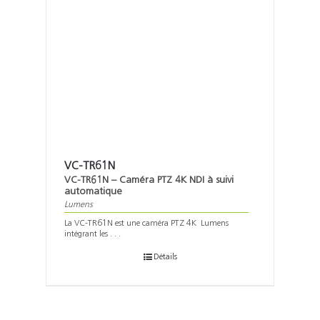
VC-TR61N
VC-TR61N – Caméra PTZ 4K NDI à suivi
automatique
Lumens
La VC-TR61N est une caméra PTZ 4K Lumens
intégrant les . . .
Détails