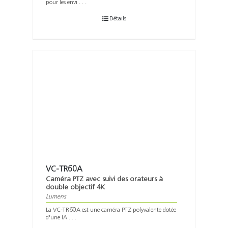
pour les envi . . .
Détails
VC-TR60A
Caméra PTZ avec suivi des orateurs à
double objectif 4K
Lumens
La VC-TR60A est une caméra PTZ polyvalente dotée
d'une IA . . .