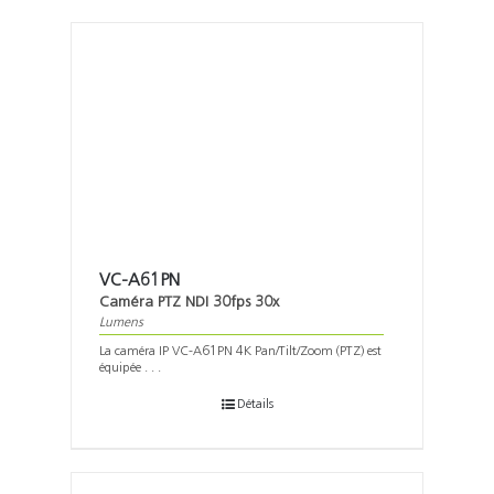
VC-A61PN
Caméra PTZ NDI 30fps 30x
Lumens
La caméra IP VC-A61PN 4K Pan/Tilt/Zoom (PTZ) est
équipée . . .
Détails