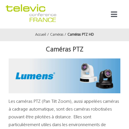
Passer
au
Toggl
contenu
Naviga
Accueil
Caméras
Caméras PTZ HD
Produits
Caméras PTZ
Marques
Référenc
Prestata
Les caméras PTZ (Pan Tilt Zoom), aussi appelées caméras
à cadrage automatique, sont des caméras robotisées
À propos
pouvant être pilotées à distance. Elles sont
particulièrement utiles dans les environnements de