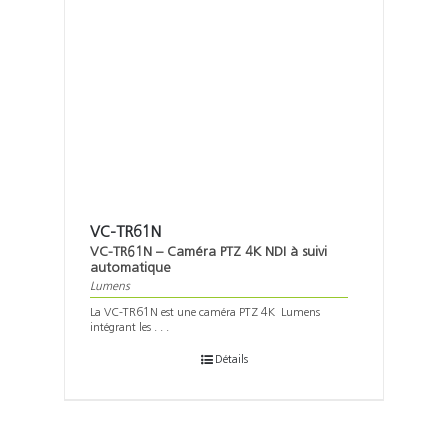
VC-TR61N
VC-TR61N – Caméra PTZ 4K NDI à suivi
automatique
Lumens
La VC-TR61N est une caméra PTZ 4K Lumens
intégrant les . . .
Détails