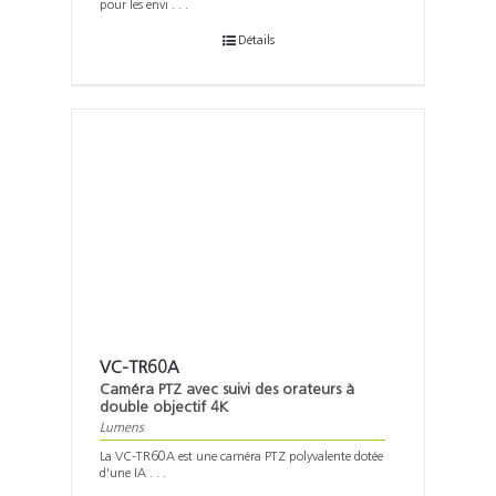
pour les envi . . .
Détails
VC-TR60A
Caméra PTZ avec suivi des orateurs à
double objectif 4K
Lumens
La VC-TR60A est une caméra PTZ polyvalente dotée
d'une IA . . .