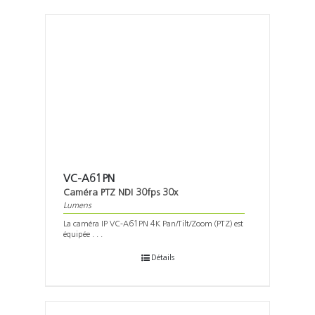
VC-A61PN
Caméra PTZ NDI 30fps 30x
Lumens
La caméra IP VC-A61PN 4K Pan/Tilt/Zoom (PTZ) est
équipée . . .
Détails