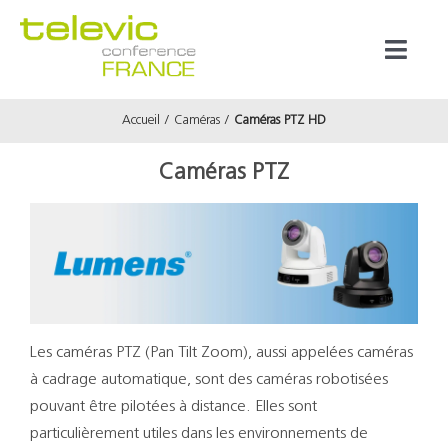
Passer
au
Toggl
contenu
Naviga
Accueil
Caméras
Caméras PTZ HD
Produits
Caméras PTZ
Marques
Référenc
Prestata
Les caméras PTZ (Pan Tilt Zoom), aussi appelées caméras
à cadrage automatique, sont des caméras robotisées
À propos
pouvant être pilotées à distance. Elles sont
particulièrement utiles dans les environnements de