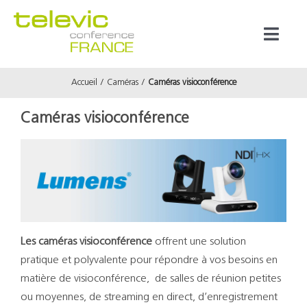
Passer
au
Toggl
contenu
Naviga
Accueil
Caméras
Caméras visioconférence
Produits
Caméras visioconférence
Marques
Référenc
Prestata
Les caméras visioconférence
offrent une solution
pratique et polyvalente pour répondre à vos besoins en
À propos
matière de visioconférence, de salles de réunion petites
ou moyennes, de streaming en direct, d’enregistrement