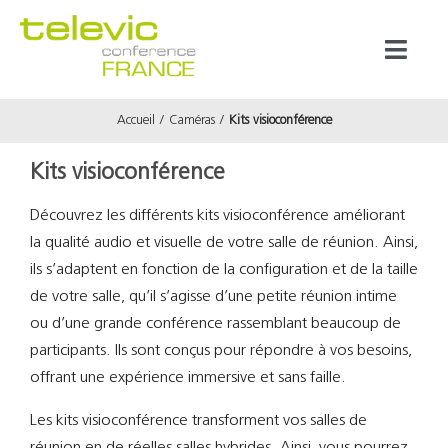
Passer
au
Toggl
contenu
Naviga
Accueil
Caméras
Kits visioconférence
Produits
Kits visioconférence
Marques
Découvrez les différents kits visioconférence améliorant
la qualité audio et visuelle de votre salle de réunion. Ainsi,
Référenc
ils s’adaptent en fonction de la configuration et de la taille
de votre salle, qu’il s’agisse d’une petite réunion intime
Prestata
ou d’une grande conférence rassemblant beaucoup de
participants. Ils sont conçus pour répondre à vos besoins,
offrant une expérience immersive et sans faille.
À propos
Les kits visioconférence transforment vos salles de
réunion en de réelles salles hybrides. Ainsi, vous pourrez