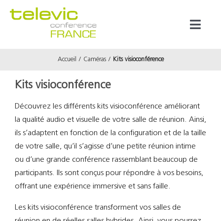
Passer
au
Toggl
contenu
Naviga
Accueil
Caméras
Kits visioconférence
Produits
Kits visioconférence
Marques
Découvrez les différents kits visioconférence améliorant
la qualité audio et visuelle de votre salle de réunion. Ainsi,
Référenc
ils s’adaptent en fonction de la configuration et de la taille
de votre salle, qu’il s’agisse d’une petite réunion intime
Prestata
ou d’une grande conférence rassemblant beaucoup de
participants. Ils sont conçus pour répondre à vos besoins,
offrant une expérience immersive et sans faille.
À propos
Les kits visioconférence transforment vos salles de
réunion en de réelles salles hybrides. Ainsi, vous pourrez