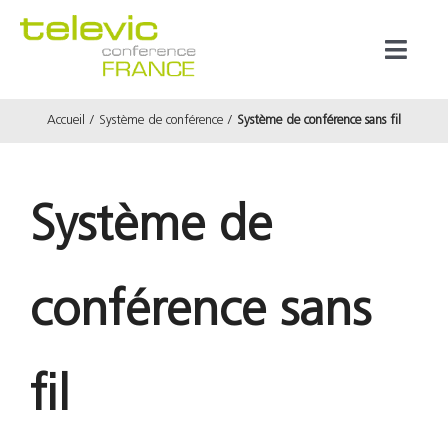
Passer
au
Toggl
contenu
Naviga
Accueil
Système de conférence
Système de conférence sans fil
Produits
Marques
Système de
Référenc
conférence sans
Prestata
fil
À propos